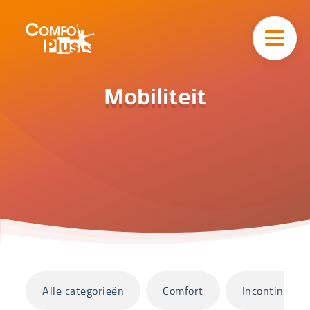
Hoofd
navigatie
ComfoPlus
-
Homepagina
Home
Mobiliteit
Catalogus
Mobiliteit
Categorieën
Alle categorieën
Comfort
Incontinentie