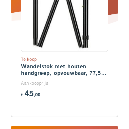
Te koop
Wandelstok met houten
handgreep, opvouwbaar, 77,5 -
87,5 cm
Aankoopprijs
45
€
,00