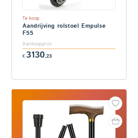
Te koop
Aandrijving rolstoel Empulse
F55
Aankoopprijs
3130
€
,23