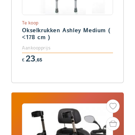
Te koop
Okselkrukken Ashley Medium (
<178 cm )
Aankoopprijs
23
€
,65