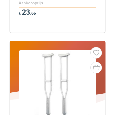
Aankoopprijs
23
€
,65