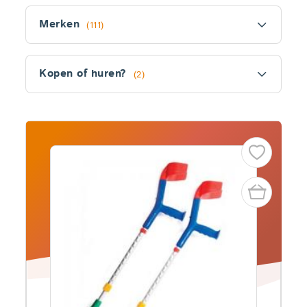
Filter
Merken
(111)
Kopen of huren?
(2)
Fitler
section
Producten