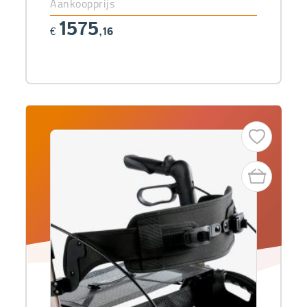
Aankoopprijs
1575
€
,16