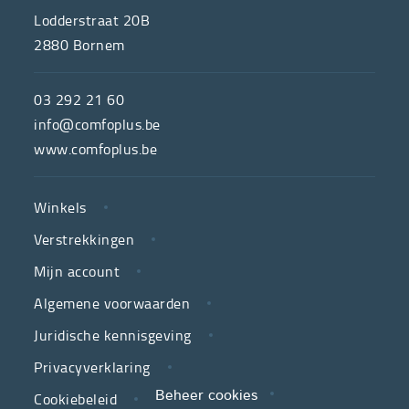
ONS
Lodderstraat 20B
2880
Bornem
ComfoPlus,
de
03 292 21 60
hulpmiddelenwinkel
info@comfoplus.be
van
www.comfoplus.be
de
NUTTIGE
Vlaamse
Winkels
LINKS
neutrale
Verstrekkingen
ziekenfondsen,
is
Mijn account
jouw
Algemene voorwaarden
partner
Juridische kennisgeving
in
zorg.
Privacyverklaring
Cookiebeleid
Beheer cookies
We