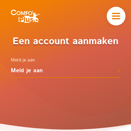
Hoofd
navigatie
ComfoPlus
-
Homepagina
Home
ComfoPlus
Een account aanmaken
Aanmelden
-
Account
aanmaken
Meld je aan
Meld je aan