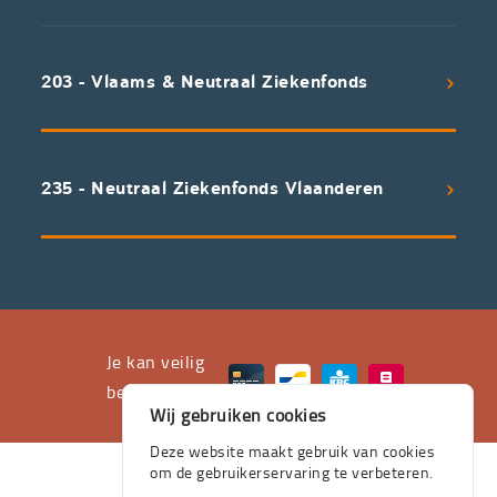
koppelen
scherpe
203 - Vlaams & Neutraal Ziekenfonds
voorwaarden
aan
een
uitstekend
235 - Neutraal Ziekenfonds Vlaanderen
servicepakket
waarvan
professioneel
advies
en
het
Je kan veilig
leveren
betalen met
Wij gebruiken cookies
aan
huis
Deze website maakt gebruik van cookies
om de gebruikerservaring te verbeteren.
de