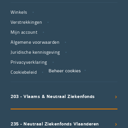
de
NUTTIGE
Vlaamse
Winkels
LINKS
neutrale
Verstrekkingen
ziekenfondsen,
is
Mijn account
jouw
Algemene voorwaarden
partner
Juridische kennisgeving
in
zorg.
Privacyverklaring
Cookiebeleid
Beheer cookies
We
koppelen
scherpe
203 - Vlaams & Neutraal Ziekenfonds
voorwaarden
aan
een
uitstekend
235 - Neutraal Ziekenfonds Vlaanderen