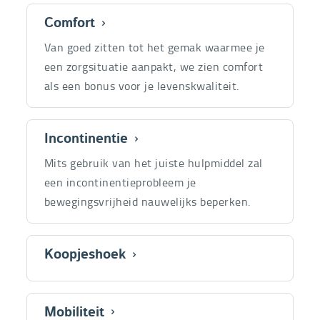
Onze
Comfort
200
productcategorieën
producte
Van goed zitten tot het gemak waarmee je
een zorgsituatie aanpakt, we zien comfort
als een bonus voor je levenskwaliteit.
Incontinentie
24
producte
Mits gebruik van het juiste hulpmiddel zal
een incontinentieprobleem je
bewegingsvrijheid nauwelijks beperken.
Koopjeshoek
30
producte
Mobiliteit
84