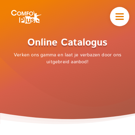
Hoofd
navigatie
ComfoPlus
-
Homepagina
Home
ComfoPlus
Online Catalogus
Catalogus
-
Verken ons gamma en laat je verbazen door ons
uitgebreid aanbod!