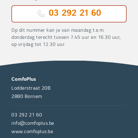
03 292 21 60
Op dit nummer kan je van maandag t.e.m.
donderdag terecht tussen 7.45 uur en 16.30 uur,
op vrijdag tot 12.30 uur.
OVER
CONTACT
ComfoPlus
ONS
Lodderstraat 20B
2880
Bornem
ComfoPlus,
de
03 292 21 60
hulpmiddelenwinkel
info@comfoplus.be
van
www.comfoplus.be