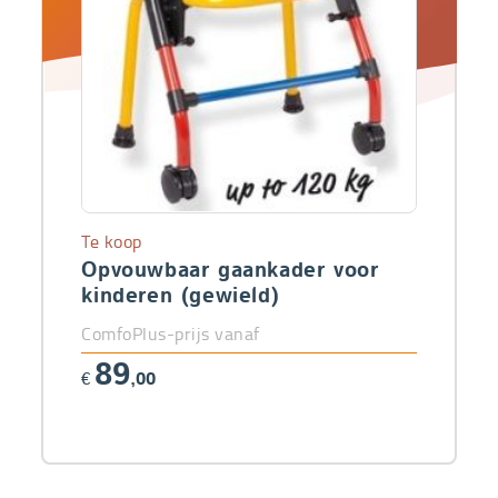
Te koop
Opvouwbaar gaankader voor
kinderen (gewield)
ComfoPlus-prijs vanaf
89
€
,00