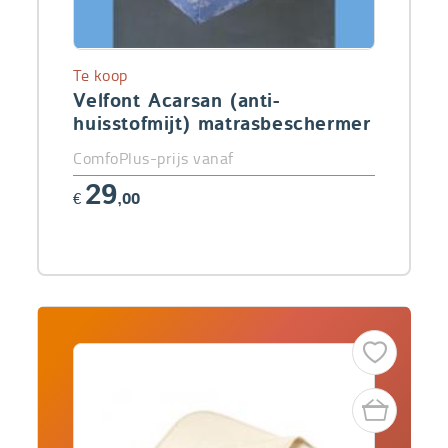
Te koop
Velfont Acarsan (anti-
huisstofmijt) matrasbeschermer
ComfoPlus-prijs vanaf
29
€
,00