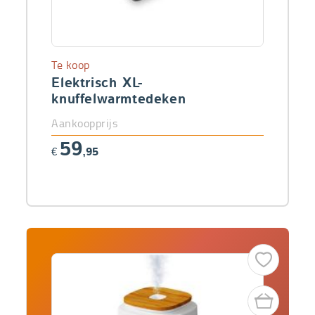
Te koop
Elektrisch XL-
knuffelwarmtedeken
Aankoopprijs
59
€
,95