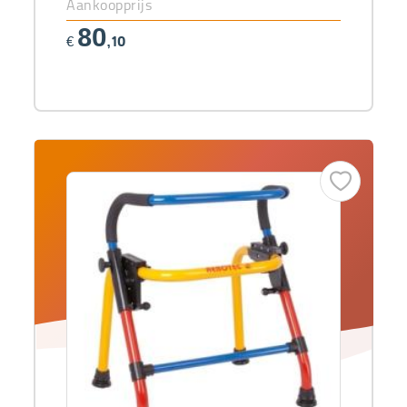
Aankoopprijs
80
€
,10