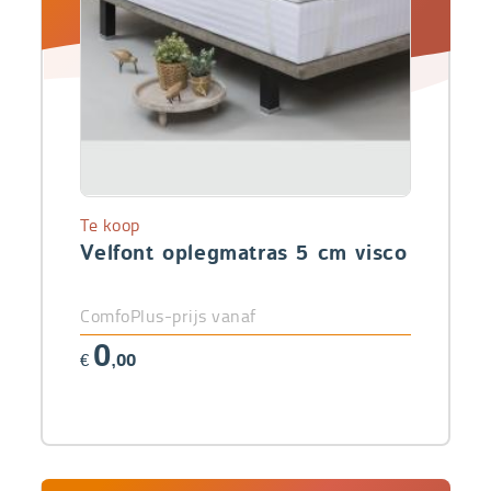
Te koop
Velfont oplegmatras 5 cm visco
ComfoPlus-prijs vanaf
0
€
,00