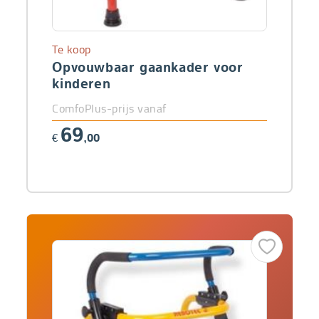
Te koop
Opvouwbaar gaankader voor
kinderen
ComfoPlus-prijs vanaf
69
€
,00