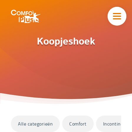
Hoofd
navigatie
ComfoPlus
-
Homepagina
Home
Koopjeshoek
Catalogus
Koopjeshoek
Categorieën
Alle categorieën
Comfort
Incontinentie