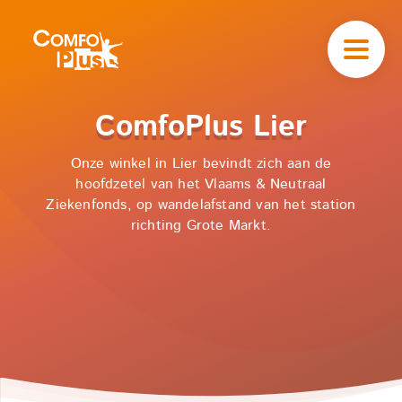
Hoofd
navigatie
ComfoPlus
-
Homepagina
Home
ComfoPlus
ComfoPlus Lier
Winkels
-
Lier
Onze winkel in Lier bevindt zich aan de
hoofdzetel van het Vlaams & Neutraal
Ziekenfonds, op wandelafstand van het station
richting Grote Markt.