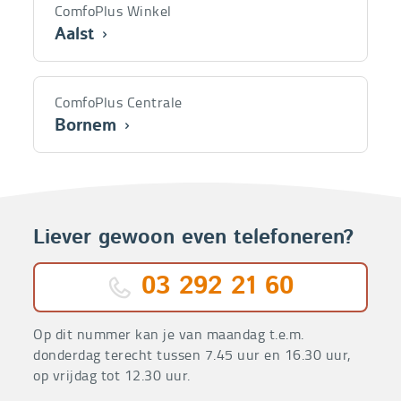
ComfoPlus Winkel
andere
Aalst
winkels
Dr.
André
ComfoPlus Centrale
Sierensstraat
Bornem
11
Lodderstraat
9300
20B
Aalst
2880
Bornem
Liever gewoon even telefoneren?
03 292 21 60
Op dit nummer kan je van maandag t.e.m.
donderdag terecht tussen 7.45 uur en 16.30 uur,
op vrijdag tot 12.30 uur.