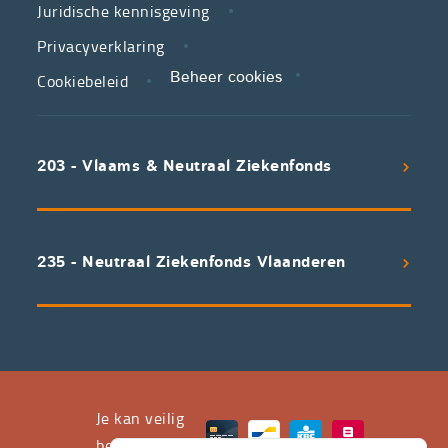
Juridische kennisgeving
in
zorg.
Privacyverklaring
Cookiebeleid
Beheer cookies
We
koppelen
scherpe
203 - Vlaams & Neutraal Ziekenfonds
voorwaarden
aan
een
uitstekend
235 - Neutraal Ziekenfonds Vlaanderen
servicepakket
waarvan
professioneel
advies
en
het
Je kan veilig
leveren
betalen met