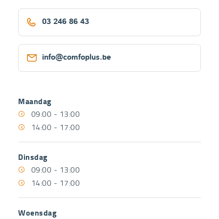
De
Per
winkel
03 246 86 43
telefoon
contacteren
Per
e-
info@comfoplus.be
mail
Openingsuren
Maandag
Voormiddag
09:00
Namiddag
14:00
-
-
13:00
17:00
09:00
-
13:00
14:00
-
17:00
Dinsdag
Voormiddag
09:00
Namiddag
14:00
-
-
13:00
17:00
09:00
-
13:00
14:00
-
17:00
Woensdag