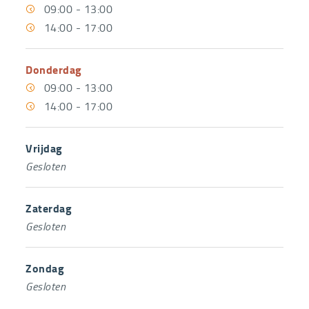
Voormiddag
09:00
Namiddag
14:00
-
-
13:00
17:00
09:00
-
13:00
14:00
-
17:00
Donderdag
Voormiddag
09:00
Namiddag
14:00
-
-
13:00
17:00
09:00
-
13:00
14:00
-
17:00
Vrijdag
Gesloten
Zaterdag
Gesloten
Zondag
Gesloten