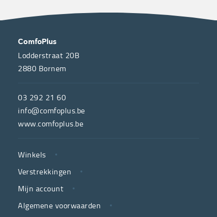
OVER
CONTACT
ComfoPlus
ONS
Lodderstraat 20B
2880
Bornem
ComfoPlus,
de
03 292 21 60
hulpmiddelenwinkel
info@comfoplus.be
van
www.comfoplus.be
de
NUTTIGE
Vlaamse
Winkels
LINKS
neutrale
Verstrekkingen
ziekenfondsen,
is
Mijn account
jouw
Algemene voorwaarden
partner