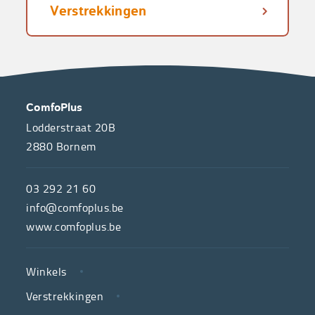
Verstrekkingen
OVER
CONTACT
ComfoPlus
ONS
Lodderstraat 20B
2880
Bornem
ComfoPlus,
de
03 292 21 60
hulpmiddelenwinkel
info@comfoplus.be
van
www.comfoplus.be
de
NUTTIGE
Vlaamse
Winkels
LINKS
neutrale
Verstrekkingen
ziekenfondsen,