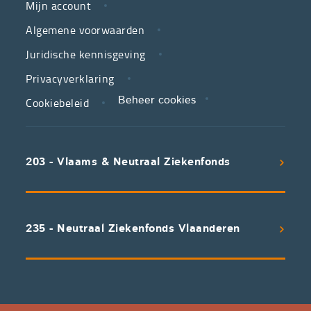
is
Mijn account
jouw
Algemene voorwaarden
partner
Juridische kennisgeving
in
zorg.
Privacyverklaring
Cookiebeleid
Beheer cookies
We
koppelen
scherpe
203 - Vlaams & Neutraal Ziekenfonds
voorwaarden
aan
een
uitstekend
235 - Neutraal Ziekenfonds Vlaanderen
servicepakket
waarvan
professioneel
advies