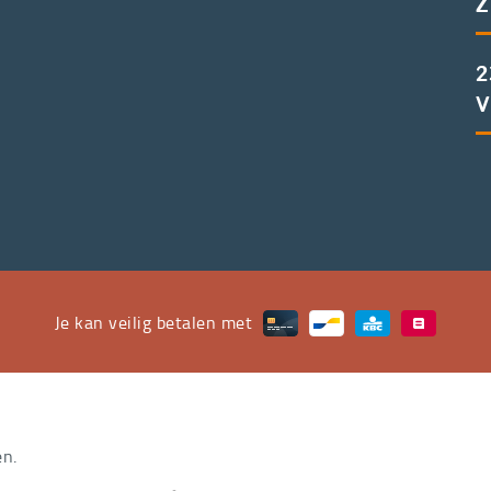
Z
2
V
Je kan veilig betalen met
en.