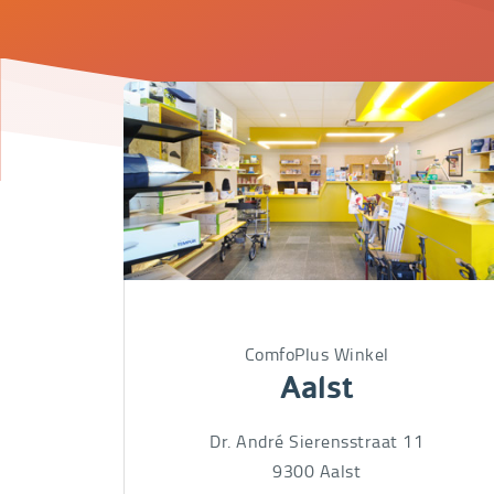
Onze
physieke
winkels
ComfoPlus Winkel
Aalst
Dr. André Sierensstraat 11
9300
Aalst