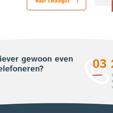
Naar catalogus
iever gewoon even
03 
elefoneren?