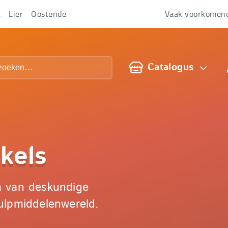
t
Lier
Oostende
Vaak voorkomen
Over
ons
Catalogus
kels
m van deskundige
ulpmiddelenwereld.