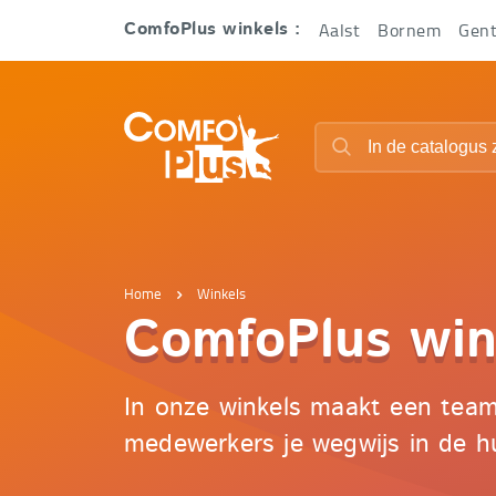
Hoofd
Aalst
Bornem
Gen
ComfoPlus winkels :
navigatie
ComfoPlus
Zoeken
-
Zoeken
Homepagina
Home
Winkels
ComfoPlus
ComfoPlus win
-
In onze winkels maakt een tea
medewerkers je wegwijs in de h