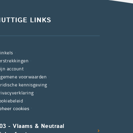
NUTTIGE LINKS
inkels
erstrekkingen
ijn account
lgemene voorwaarden
uridische kennisgeving
rivacyverklaring
ookiebeleid
eheer cookies
03 - Vlaams & Neutraal