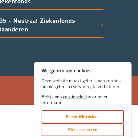
iekenfonds
35 - Neutraal Ziekenfonds
laanderen
Wij gebruiken cookies
Deze website maakt gebruik van cookies
om de gebruikerservaring te verbeteren.
Bekijk ons
cookiebeleid
voor meer
informatie.
Essentiële cookies
Alles accepteren
Handcrafted