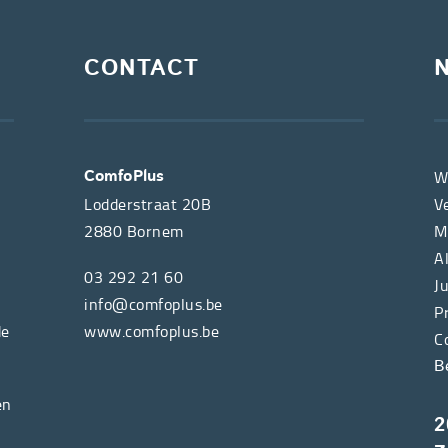
CONTACT
W
ComfoPlus
Lodderstraat 20B
V
2880
Bornem
M
A
03 292 21 60
J
info@comfoplus.be
P
de
www.comfoplus.be
C
B
en
2