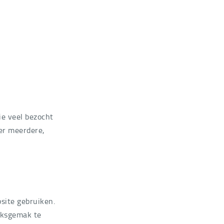
die veel bezocht
er meerdere,
site gebruiken.
iksgemak te