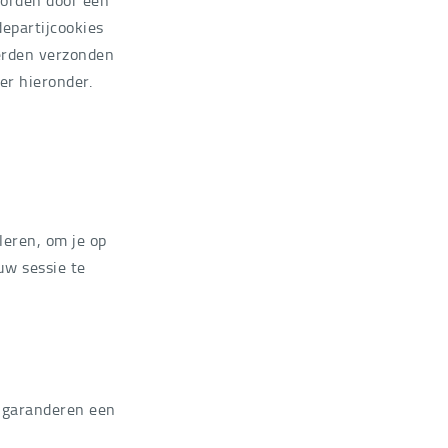
departijcookies
erden verzonden
er hieronder.
leren, om je op
uw sessie te
n garanderen een