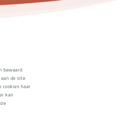
ch bewaard
aan de site
ke cookies haar
er kan
nze