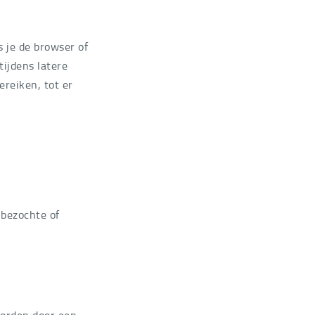
 je de browser of
ijdens latere
ereiken, tot er
 bezochte of
 worden door een