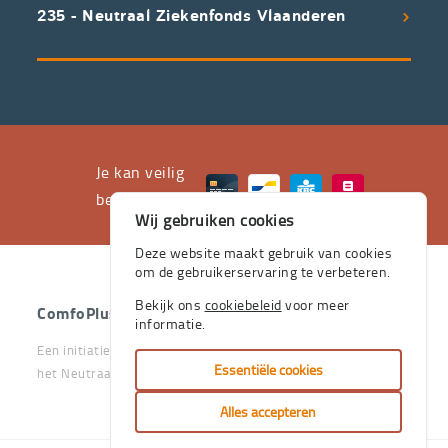
uitstekend
235 - Neutraal Ziekenfonds Vlaanderen
servicepakket
waarvan
professioneel
advies
en
het
Je kan veilig
leveren
betalen met
Wij gebruiken cookies
aan
huis
Deze website maakt gebruik van cookies
om de gebruikerservaring te verbeteren.
de
stevige
Bekijk ons
cookiebeleid
voor meer
ComfoPlus
- 2026 - Alle rechten voorbehouden.
informatie.
pijlers
Een initiatief van het Vlaams & Neutraal Ziekenfonds en van
zijn.
Essentiële cookies
het Neutraal Ziekenfonds Vlaanderen
Je
Alles accepteren
kan