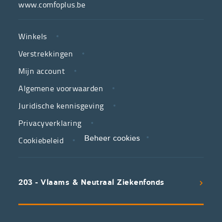
van
www.comfoplus.be
de
NUTTIGE
Vlaamse
Winkels
LINKS
neutrale
Verstrekkingen
ziekenfondsen,
is
Mijn account
jouw
Algemene voorwaarden
partner
Juridische kennisgeving
in
zorg.
Privacyverklaring
Cookiebeleid
Beheer cookies
We
koppelen
scherpe
203 - Vlaams & Neutraal Ziekenfonds
voorwaarden
aan
een