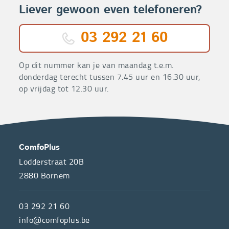
Liever gewoon even telefoneren?
03 292 21 60
Op dit nummer kan je van maandag t.e.m.
donderdag terecht tussen 7.45 uur en 16.30 uur,
op vrijdag tot 12.30 uur.
OVER
CONTACT
ComfoPlus
ONS
Lodderstraat 20B
2880
Bornem
ComfoPlus,
de
03 292 21 60
hulpmiddelenwinkel
info@comfoplus.be