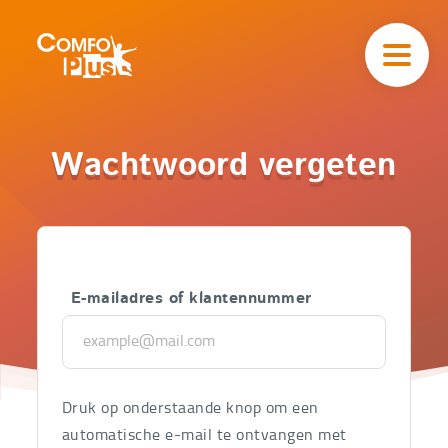
Hoofd
navigatie
ComfoPlus
-
Homepagina
ComfoPlus
Wachtwoord vergeten
-
Aanmelden
E-mailadres of klantennummer
Druk op onderstaande knop om een
automatische e-mail te ontvangen met