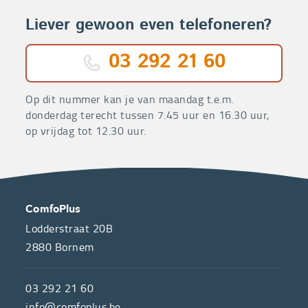
Liever gewoon even telefoneren?
03 292 21 60
Op dit nummer kan je van maandag t.e.m.
donderdag terecht tussen 7.45 uur en 16.30 uur,
op vrijdag tot 12.30 uur.
OVER
CONTACT
ComfoPlus
ONS
Lodderstraat 20B
2880
Bornem
ComfoPlus,
de
03 292 21 60
hulpmiddelenwinkel
info@comfoplus.be