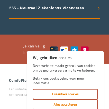
uitstekend
235 - Neutraal Ziekenfonds Vlaanderen
servicepakket
waarvan
professioneel
advies
en
het
Je kan veilig
leveren
betalen met
Wij gebruiken cookies
aan
huis
Deze website maakt gebruik van cookies
om de gebruikerservaring te verbeteren.
de
stevige
Bekijk ons
cookiebeleid
voor meer
ComfoPlus
- 2026 - Alle rechten voorbehouden.
informatie.
pijlers
Een initiatief van het Vlaams & Neutraal Ziekenfonds en van
zijn.
Essentiële cookies
het Neutraal Ziekenfonds Vlaanderen
Je
Alles accepteren