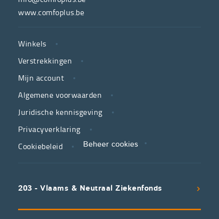
van
www.comfoplus.be
de
NUTTIGE
Vlaamse
Winkels
LINKS
neutrale
Verstrekkingen
ziekenfondsen,
is
Mijn account
jouw
Algemene voorwaarden
partner
Juridische kennisgeving
in
zorg.
Privacyverklaring
Cookiebeleid
Beheer cookies
We
koppelen
scherpe
203 - Vlaams & Neutraal Ziekenfonds
voorwaarden
aan
een