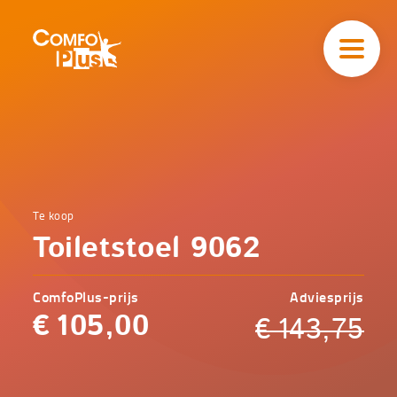
Hoofd
navigatie
ComfoPlus
-
Homepagina
Home
Te koop
Comfoplus
Catalogus
Toiletstoel 9062
-
Comfort
Toiletstoel
9062
ComfoPlus-prijs
Adviesprijs
€
105,00
€
143,75