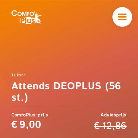
Hoofd
navigatie
ComfoPlus
-
Homepagina
Home
Te koop
Comfoplus
Catalogus
Attends DEOPLUS (56
-
Incontinentie
Attends
st.)
DEOPLUS
(56 st.)
ComfoPlus-prijs
Adviesprijs
€
9,00
€
12,86