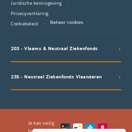
Juridische kennisgeving
in
zorg.
Privacyverklaring
Cookiebeleid
Beheer cookies
We
koppelen
scherpe
203 - Vlaams & Neutraal Ziekenfonds
voorwaarden
aan
een
uitstekend
235 - Neutraal Ziekenfonds Vlaanderen
servicepakket
waarvan
professioneel
advies
en
het
Je kan veilig
leveren
betalen met