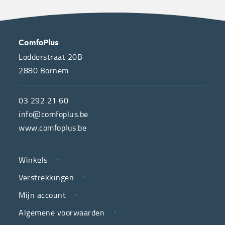
OVER
CONTACT
ComfoPlus
ONS
Lodderstraat 20B
2880
Bornem
ComfoPlus,
de
03 292 21 60
hulpmiddelenwinkel
info@comfoplus.be
van
www.comfoplus.be
de
NUTTIGE
Vlaamse
Winkels
LINKS
neutrale
Verstrekkingen
ziekenfondsen,
is
Mijn account
jouw
Algemene voorwaarden
partner