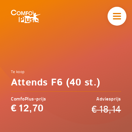
Hoofd
navigatie
ComfoPlus
-
Homepagina
Home
Te koop
Comfoplus
Catalogus
Attends F6 (40 st.)
-
Incontinentie
Attends
F6 (40
ComfoPlus-prijs
Adviesprijs
st.)
€
12,70
€
18,14