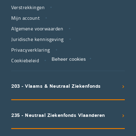
neutrale
Verstrekkingen
ziekenfondsen,
is
Mijn account
jouw
Algemene voorwaarden
partner
Juridische kennisgeving
in
zorg.
Privacyverklaring
Cookiebeleid
Beheer cookies
We
koppelen
scherpe
203 - Vlaams & Neutraal Ziekenfonds
voorwaarden
aan
een
uitstekend
235 - Neutraal Ziekenfonds Vlaanderen
servicepakket
waarvan