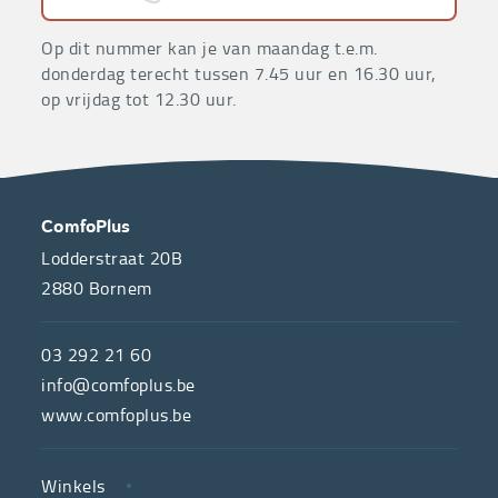
Op dit nummer kan je van maandag t.e.m.
donderdag terecht tussen 7.45 uur en 16.30 uur,
op vrijdag tot 12.30 uur.
OVER
CONTACT
ComfoPlus
ONS
Lodderstraat 20B
2880
Bornem
ComfoPlus,
de
03 292 21 60
hulpmiddelenwinkel
info@comfoplus.be
van
www.comfoplus.be
de
NUTTIGE
Vlaamse
Winkels
LINKS