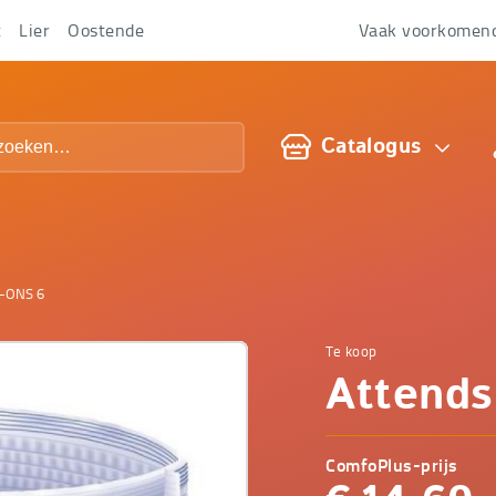
t
Lier
Oostende
Vaak voorkomen
Over
ons
Catalogus
L-ONS 6
Te koop
Comfop
Attend
-
ComfoPlus-prijs