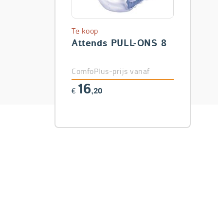
Te koop
Attends PULL-ONS 8
ComfoPlus-prijs vanaf
16
€
,20