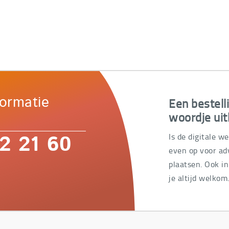
Een bestell
formatie
woordje uit
Is de digitale w
2 21 60
even op voor adv
plaatsen. Ook i
je altijd welkom