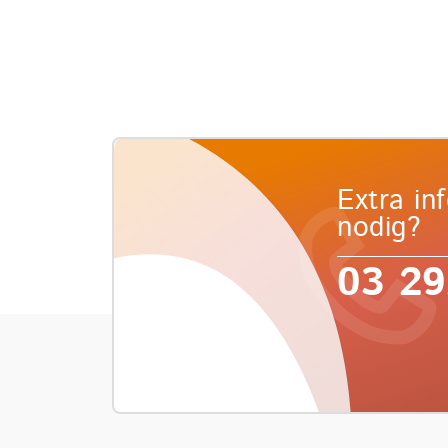
Extra in
nodig?
03 29