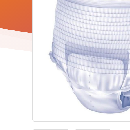
Product
informatie
-
Attends
PULL-