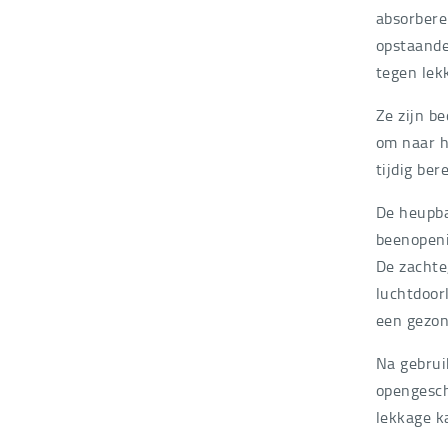
absorbere
opstaande
tegen lek
Ze zijn b
om naar h
tijdig ber
De heupba
beenopeni
De zachte,
luchtdoor
een gezon
Na gebrui
opengesch
lekkage k