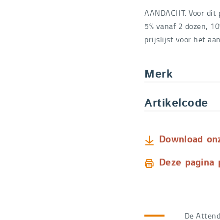
Bestelcode
1306SM
AANDACHT: Voor dit
MEDIUM - 18 st
5% vanaf 2 dozen, 10
Bestelcode
1306ME
prijslijst voor het aa
LARGE - 18 st
Bestelcode
1306LA
Merk
XLARGE - 16 st
Artikelcode
Bestelcode
1306XL
Download onze
Deze pagina 
De Attend