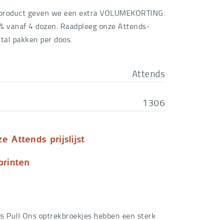
ALL
€
16,00
 product geven we een extra VOLUMEKORTING:
€
25,14
% vanaf 4 dozen. Raadpleeg onze Attends-
DIUM
€
17,60
ntal pakken per doos.
€
26,57
RGE
€
18,60
Attends
€
28,00
1306
ARGE
€
19,60
 Attends prijslijst
printen
s Pull Ons optrekbroekjes hebben een sterk