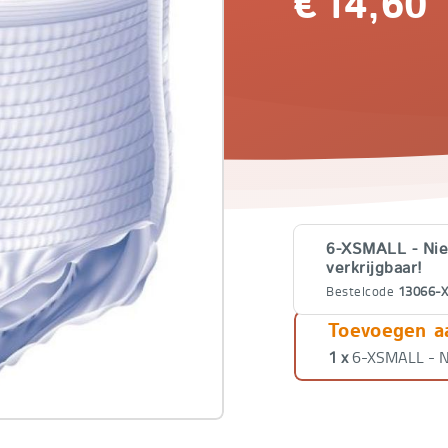
€
14,60
Varianten
6-XSMALL - Nie
verkrijgbaar!
Bestelcode
13066-
Toevoegen a
6-XSMALL - Nie
1 x
6-XSMALL - Ni
verkrijgbaar!
Bestelcode
13066-
SMALL - 18 st