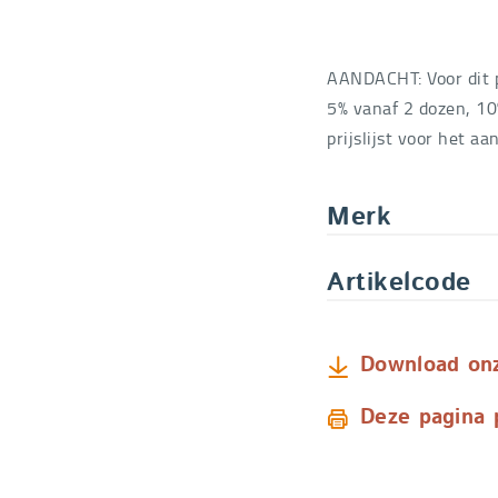
SMALL - 21 st
Bestelcode
1301SM
AANDACHT: Voor dit
MEDIUM - Niet
5% vanaf 2 dozen, 10
beschikbaar!
prijslijst voor het aa
Bestelcode
1301ME
LARGE - Niet m
Merk
beschikbaar!
Bestelcode
1301LA
Artikelcode
X - Andere mat
meer beschikba
Bestelcode
1301X
Download onze
Deze pagina 