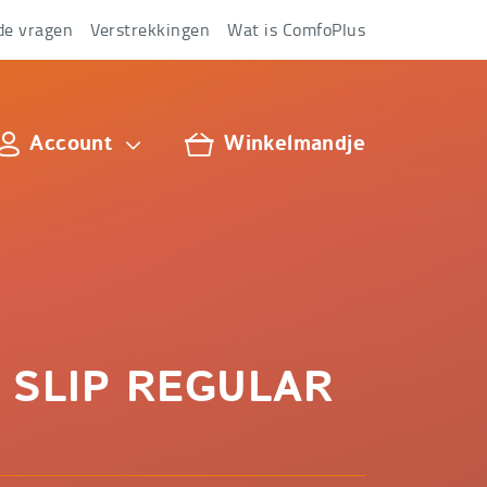
de vragen
Verstrekkingen
Wat is ComfoPlus
Account
Winkelmandje
lus
s SLIP REGULAR