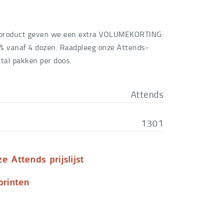
€
15,86
ALL
€
11,10
 product geven we een extra VOLUMEKORTING:
€
22,86
 meer
% vanaf 4 dozen. Raadpleeg onze Attends-
ntal pakken per doos.
DIUM
€
16,00
€
27,43
eer
Attends
RGE
€
19,20
1301
€
0,00
en niet
ar
€
11,10
 Attends prijslijst
printen