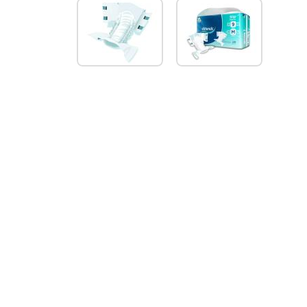
SLIP
REGULAR
9