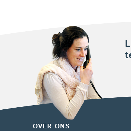
L
t
OVER ONS