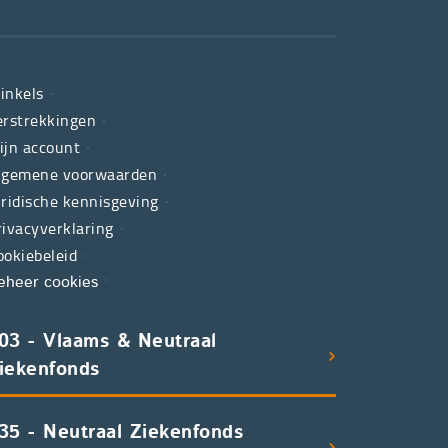
inkels
erstrekkingen
ijn account
lgemene voorwaarden
uridische kennisgeving
rivacyverklaring
ookiebeleid
eheer cookies
03 - Vlaams & Neutraal
iekenfonds
35 - Neutraal Ziekenfonds