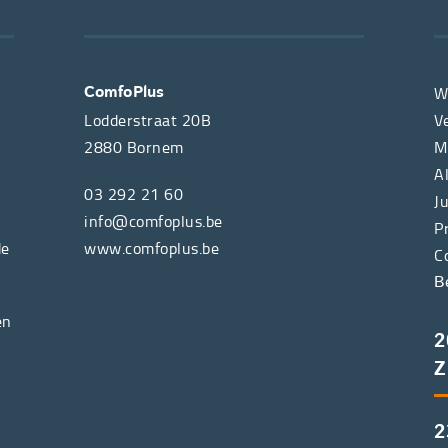
W
ComfoPlus
Lodderstraat 20B
V
2880
Bornem
M
A
03 292 21 60
J
info@comfoplus.be
P
de
www.comfoplus.be
C
B
en
2
Z
2