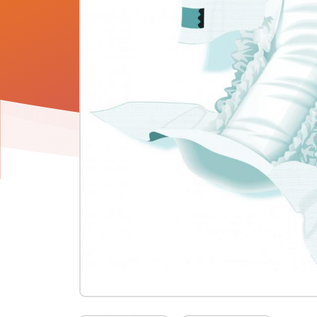
Product
informatie
-
Attends