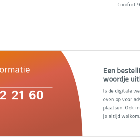
Comfort 9
Een bestell
formatie
woordje uit
Is de digitale w
2 21 60
even op voor adv
plaatsen. Ook i
je altijd welkom