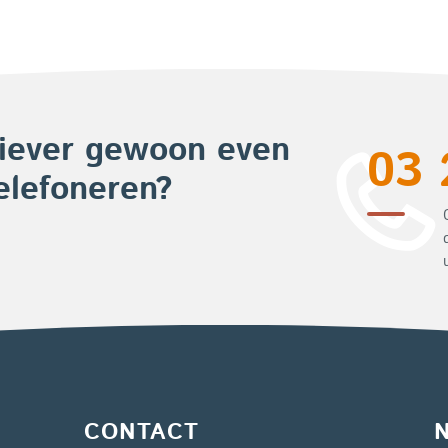
iever gewoon even
03 
elefoneren?
CONTACT