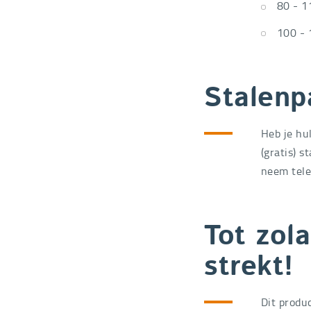
80 - 
100 - 
Stalenp
Heb je hul
(gratis) 
neem tele
Tot zol
strekt!
Dit produ