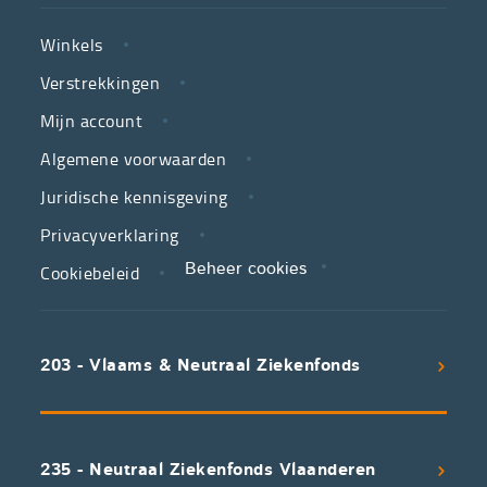
NUTTIGE
Vlaamse
Winkels
LINKS
neutrale
Verstrekkingen
ziekenfondsen,
is
Mijn account
jouw
Algemene voorwaarden
partner
Juridische kennisgeving
in
zorg.
Privacyverklaring
Cookiebeleid
Beheer cookies
We
koppelen
scherpe
203 - Vlaams & Neutraal Ziekenfonds
voorwaarden
aan
een
uitstekend
235 - Neutraal Ziekenfonds Vlaanderen