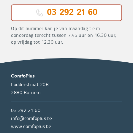
03 292 21 60
Op dit nummer kan je van maandag t.e.m.
donderdag terecht tussen 7.45 uur en 16.30 uur,
op vrijdag tot 12.30 uur.
OVER
CONTACT
ComfoPlus
ONS
Lodderstraat 20B
2880
Bornem
ComfoPlus,
de
03 292 21 60
hulpmiddelenwinkel
info@comfoplus.be
van
www.comfoplus.be
de