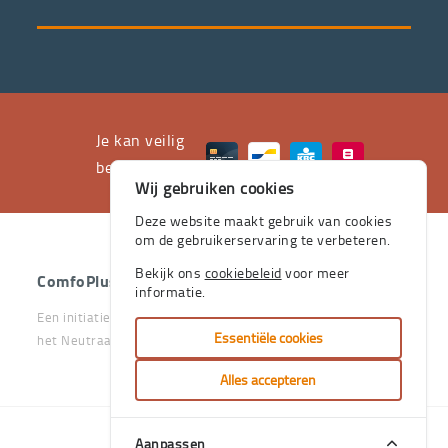
servicepakket
waarvan
professioneel
advies
en
het
Je kan veilig
leveren
betalen met
Wij gebruiken cookies
aan
huis
Deze website maakt gebruik van cookies
om de gebruikerservaring te verbeteren.
de
stevige
Bekijk ons
cookiebeleid
voor meer
ComfoPlus
- 2026 - Alle rechten voorbehouden.
informatie.
pijlers
Een initiatief van het Vlaams & Neutraal Ziekenfonds en van
zijn.
Essentiële cookies
het Neutraal Ziekenfonds Vlaanderen
Je
Alles accepteren
kan
bij
Aanpassen