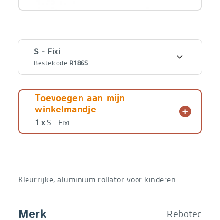
Varianten
S - Fixi
Bestelcode
R186S
€
276,00
S - Fixi
Bestelcode
R186S
€
199,00
Toevoegen aan mijn
winkelmandje
€
315,00
M - Fox
1 x
S - Fixi
Bestelcode
R186M
€
219,00
Kleurrijke, aluminium rollator voor kinderen.
Rebotec
Merk