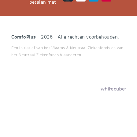
leveren
betalen met
aan
huis
de
stevige
ComfoPlus
- 2026 - Alle rechten voorbehouden.
pijlers
Een initiatief van het Vlaams & Neutraal Ziekenfonds en van
zijn.
het Neutraal Ziekenfonds Vlaanderen
Je
kan
bij
Handcrafted
ons
by
terecht
voor
het
huren,
aankopen