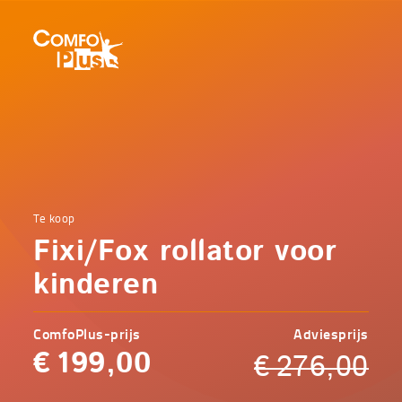
Hoofd
navigatie
ComfoPlus
-
Homepagina
Home
Te koop
Comfoplus
Catalogus
Fixi/Fox rollator voor
-
Koopjeshoek
Fixi/Fox
kinderen
rollator
voor
kinderen
ComfoPlus-prijs
Adviesprijs
€
199,00
€
276,00