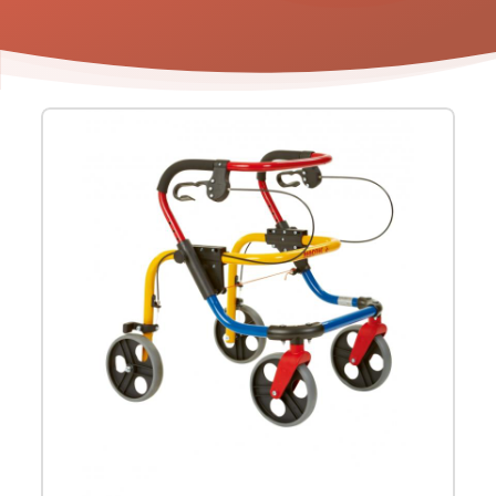
Product
informatie
-
Fixi/Fox
rollator
voor
kinderen