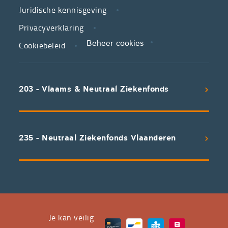
Juridische kennisgeving
in
zorg.
Privacyverklaring
Cookiebeleid
Beheer cookies
We
koppelen
scherpe
203 - Vlaams & Neutraal Ziekenfonds
voorwaarden
aan
een
uitstekend
235 - Neutraal Ziekenfonds Vlaanderen
servicepakket
waarvan
professioneel
advies
en
het
Je kan veilig