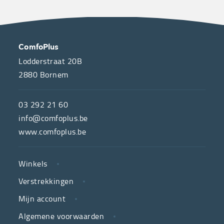
OVER
CONTACT
ComfoPlus
ONS
Lodderstraat 20B
2880
Bornem
ComfoPlus,
de
03 292 21 60
hulpmiddelenwinkel
info@comfoplus.be
van
www.comfoplus.be
de
NUTTIGE
Vlaamse
Winkels
LINKS
neutrale
Verstrekkingen
ziekenfondsen,
is
Mijn account
jouw
Algemene voorwaarden
partner