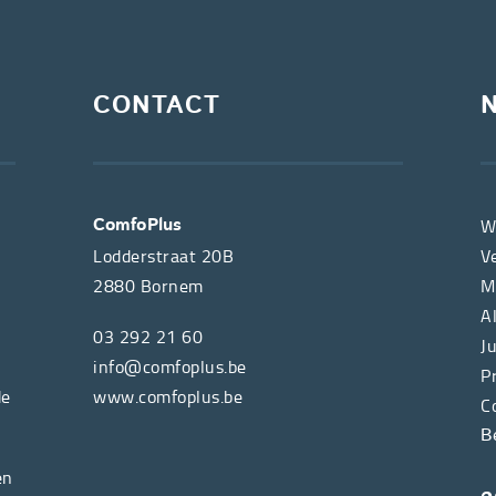
CONTACT
W
ComfoPlus
Lodderstraat 20B
V
2880
Bornem
M
A
03 292 21 60
J
info@comfoplus.be
P
de
www.comfoplus.be
C
B
en