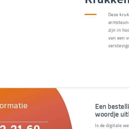
Krukken
Deze kruk
armsteun
zijn in h
van een v
verstevig
Een bestell
formatie
woordje uit
Is de digitale w