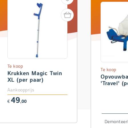
Te koop
Te koop
Krukken Magic Twin
Opvouwba
XL (per paar)
'Travel' (
Aankoopprijs
49
€
,00
,63
Demonteerb