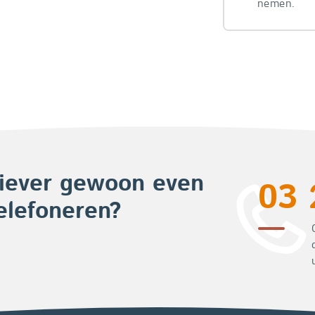
nemen.
iever gewoon even
03 
elefoneren?