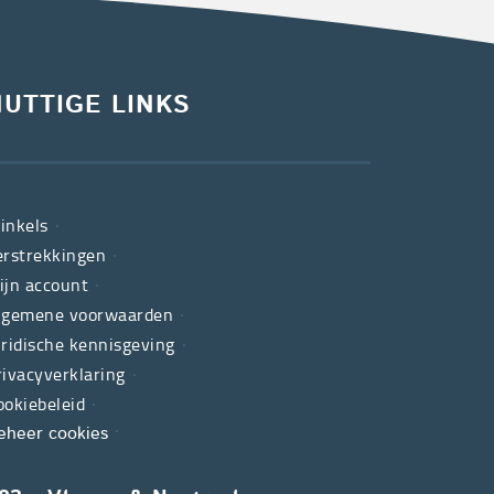
NUTTIGE LINKS
inkels
erstrekkingen
ijn account
lgemene voorwaarden
uridische kennisgeving
rivacyverklaring
ookiebeleid
eheer cookies