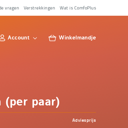
de vragen
Verstrekkingen
Wat is ComfoPlus
Account
Winkelmandje
lus
 (per paar)
Adviesprijs