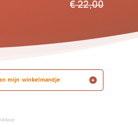
€
22,00
an mijn winkelmandje
hikbaar