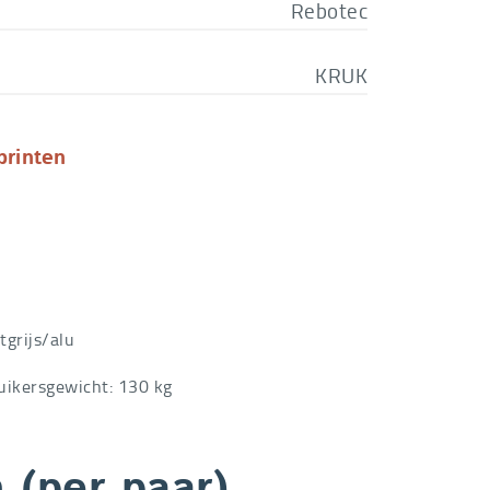
Rebotec
KRUK
printen
htgrijs/alu
uikersgewicht: 130 kg