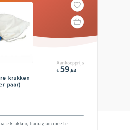
Aankoopprijs
59
€
,63
re krukken
per paar)
are krukken, handig om mee te