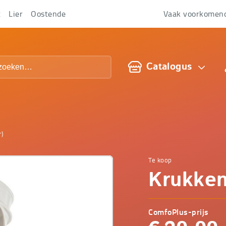
t
Lier
Oostende
Vaak voorkomen
Over
ons
Catalogus
r)
Te koop
Comfop
Krukken
-
ComfoPlus-prijs