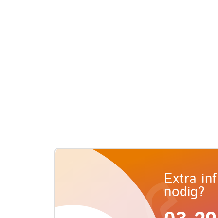
Extra in
nodig?