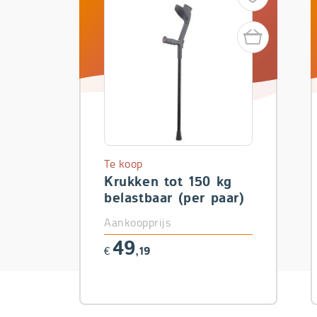
Te koop
Krukken tot 150 kg
belastbaar (per paar)
Aankoopprijs
49
€
,19