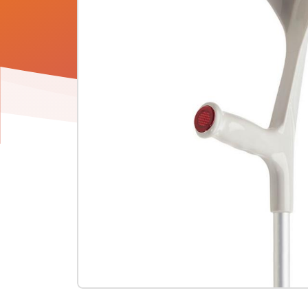
Product
informatie
-
Krukken
(per