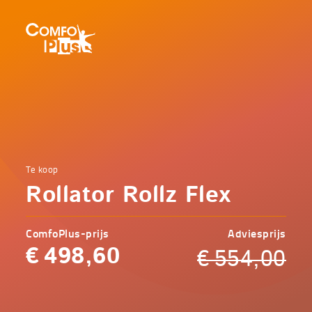
Hoofd
navigatie
ComfoPlus
-
Homepagina
Home
Te koop
Comfoplus
Catalogus
Rollator Rollz Flex
-
Mobiliteit
Rollator
Rollz
ComfoPlus-prijs
Adviesprijs
Flex
€
498,60
€
554,00