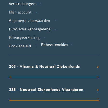
Verstrekkingen
ziekenfondsen,
is
Mijn account
jouw
Algemene voorwaarden
partner
Juridische kennisgeving
in
zorg.
Privacyverklaring
Cookiebeleid
Beheer cookies
We
koppelen
scherpe
203 - Vlaams & Neutraal Ziekenfonds
voorwaarden
aan
een
uitstekend
235 - Neutraal Ziekenfonds Vlaanderen
servicepakket
waarvan
professioneel