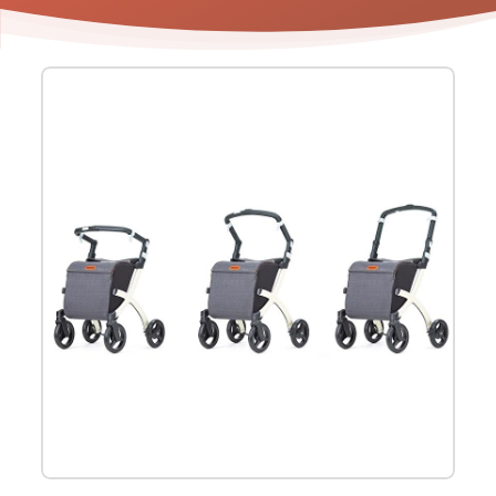
Product
informatie
-
Rollator
Rollz
Flex