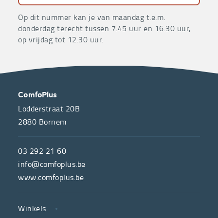
Op dit nummer kan je van maandag t.e.m.
donderdag terecht tussen 7.45 uur en 16.30 uur,
op vrijdag tot 12.30 uur.
OVER
CONTACT
ComfoPlus
ONS
Lodderstraat 20B
2880
Bornem
ComfoPlus,
de
03 292 21 60
hulpmiddelenwinkel
info@comfoplus.be
van
www.comfoplus.be
de
NUTTIGE
Vlaamse
Winkels
LINKS
neutrale