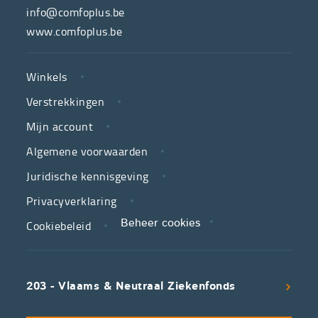
hulpmiddelenwinkel
info@comfoplus.be
van
www.comfoplus.be
de
NUTTIGE
Vlaamse
Winkels
LINKS
neutrale
Verstrekkingen
ziekenfondsen,
is
Mijn account
jouw
Algemene voorwaarden
partner
Juridische kennisgeving
in
zorg.
Privacyverklaring
Cookiebeleid
Beheer cookies
We
koppelen
scherpe
203 - Vlaams & Neutraal Ziekenfonds
voorwaarden
aan