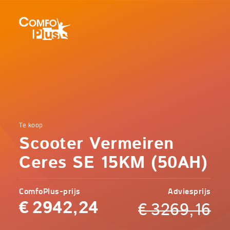
Hoofd
navigatie
ComfoPlus
-
Homepagina
Home
Te koop
Comfoplus
Catalogus
Scooter Vermeiren
-
Mobiliteit
Scooter
Ceres SE 15KM (50AH)
Vermeiren
Ceres SE
15KM
ComfoPlus-prijs
Adviesprijs
(50AH)
€
2942,24
€
3269,16