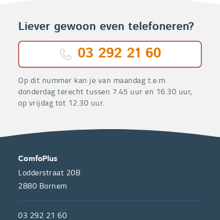
Liever gewoon even telefoneren?
03 292 21 60
Op dit nummer kan je van maandag t.e.m.
donderdag terecht tussen 7.45 uur en 16.30 uur,
op vrijdag tot 12.30 uur.
OVER
CONTACT
ComfoPlus
ONS
Lodderstraat 20B
2880
Bornem
ComfoPlus,
de
03 292 21 60