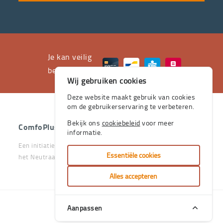
waarvan
professioneel
advies
en
het
Je kan veilig
leveren
betalen met
Wij gebruiken cookies
aan
huis
Deze website maakt gebruik van cookies
om de gebruikerservaring te verbeteren.
de
stevige
Bekijk ons
cookiebeleid
voor meer
ComfoPlus
- 2026 - Alle rechten voorbehouden.
informatie.
pijlers
Een initiatief van het Vlaams & Neutraal Ziekenfonds en van
zijn.
Essentiële cookies
het Neutraal Ziekenfonds Vlaanderen
Je
Alles accepteren
kan
bij
Aanpassen
Handcrafted
ons