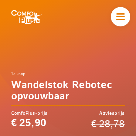
Hoofd
navigatie
ComfoPlus
-
Homepagina
Home
Te koop
Comfoplus
Catalogus
Wandelstok Rebotec
-
Mobiliteit
Wandelstok
opvouwbaar
Rebotec
opvouwbaar
ComfoPlus-prijs
Adviesprijs
€
25,90
€
28,78