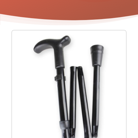
Product
informatie
-
Wandelstok
Rebotec
opvouwbaar