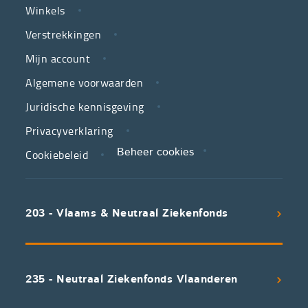
Winkels
LINKS
neutrale
Verstrekkingen
ziekenfondsen,
is
Mijn account
jouw
Algemene voorwaarden
partner
Juridische kennisgeving
in
zorg.
Privacyverklaring
Cookiebeleid
Beheer cookies
We
koppelen
scherpe
203 - Vlaams & Neutraal Ziekenfonds
voorwaarden
aan
een
uitstekend
235 - Neutraal Ziekenfonds Vlaanderen
servicepakket