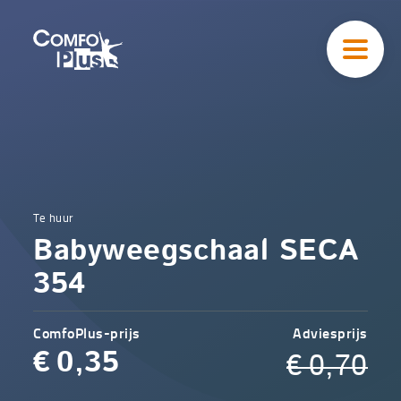
Hoofd
navigatie
ComfoPlus
-
Homepagina
Home
Te huur
Comfoplus
Catalogus
Babyweegschaal SECA
-
Uitleendienst
Babyweegschaal
354
SECA 354
ComfoPlus-prijs
Adviesprijs
€
0,35
€
0,70