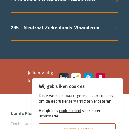
203 - Vlaams & Neutraal Ziekenfonds
voorwaarden
aan
een
uitstekend
235 - Neutraal Ziekenfonds Vlaanderen
servicepakket
waarvan
professioneel
advies
en
het
Je kan veilig
leveren
betalen met
Wij gebruiken cookies
aan
huis
Deze website maakt gebruik van cookies
om de gebruikerservaring te verbeteren.
de
stevige
Bekijk ons
cookiebeleid
voor meer
ComfoPlus
- 2026 - Alle rechten voorbehouden.
informatie.
pijlers
Een initiatief van het Vlaams & Neutraal Ziekenfonds en van
zijn.