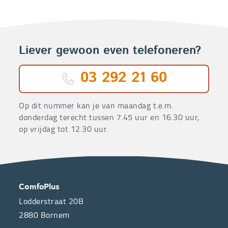
Liever gewoon even telefoneren?
03 292 21 60
Op dit nummer kan je van maandag t.e.m.
donderdag terecht tussen 7.45 uur en 16.30 uur,
op vrijdag tot 12.30 uur.
OVER
CONTACT
ComfoPlus
ONS
Lodderstraat 20B
2880
Bornem