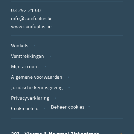
ComfoPlus,
de
03 292 21 60
hulpmiddelenwinkel
info@comfoplus.be
van
www.comfoplus.be
de
NUTTIGE
Vlaamse
Winkels
LINKS
neutrale
Verstrekkingen
ziekenfondsen,
is
Mijn account
jouw
Algemene voorwaarden
partner
Juridische kennisgeving
in
zorg.
Privacyverklaring
Cookiebeleid
Beheer cookies
We
koppelen
scherpe