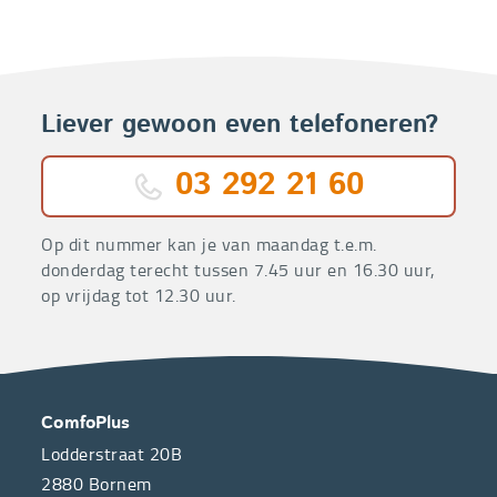
Liever gewoon even telefoneren?
03 292 21 60
Op dit nummer kan je van maandag t.e.m.
donderdag terecht tussen 7.45 uur en 16.30 uur,
op vrijdag tot 12.30 uur.
OVER
CONTACT
ComfoPlus
ONS
Lodderstraat 20B
2880
Bornem