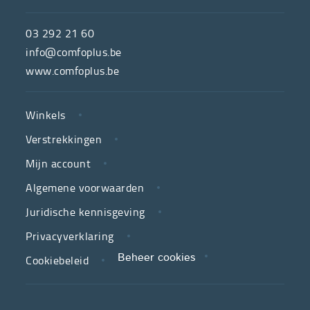
ComfoPlus,
de
03 292 21 60
hulpmiddelenwinkel
info@comfoplus.be
van
www.comfoplus.be
de
NUTTIGE
Vlaamse
Winkels
LINKS
neutrale
Verstrekkingen
ziekenfondsen,
is
Mijn account
jouw
Algemene voorwaarden
partner
Juridische kennisgeving
in
zorg.
Privacyverklaring
Cookiebeleid
Beheer cookies
We
koppelen
scherpe