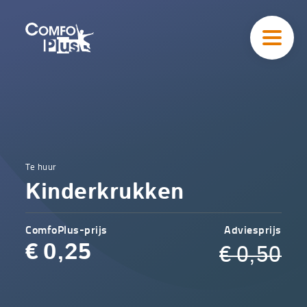
Hoofd
navigatie
ComfoPlus
-
Homepagina
Home
Te huur
Comfoplus
Catalogus
Kinderkrukken
-
Uitleendienst
Kinderkrukken
ComfoPlus-prijs
Adviesprijs
€
0,25
€
0,50