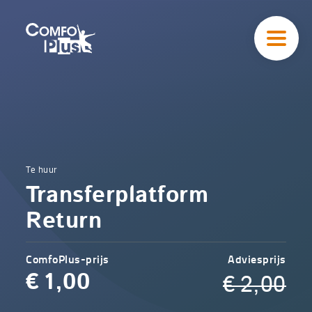
Hoofd
navigatie
ComfoPlus
-
Homepagina
Home
Te huur
Comfoplus
Catalogus
Transferplatform
-
Uitleendienst
Transferplatform
Return
Return
ComfoPlus-prijs
Adviesprijs
€
1,00
€
2,00