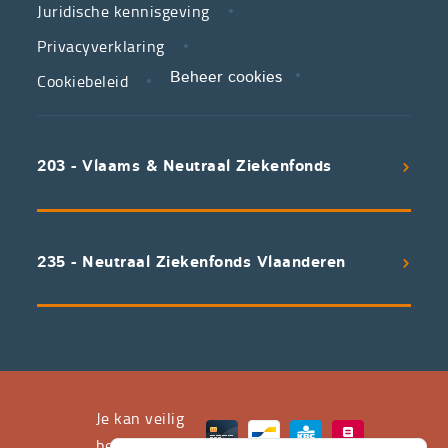
Juridische kennisgeving
in
zorg.
Privacyverklaring
Cookiebeleid
Beheer cookies
We
koppelen
scherpe
203 - Vlaams & Neutraal Ziekenfonds
voorwaarden
aan
een
uitstekend
235 - Neutraal Ziekenfonds Vlaanderen
servicepakket
waarvan
professioneel
advies
en
het
Je kan veilig
leveren
betalen met