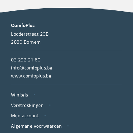
OVER
CONTACT
ComfoPlus
ONS
Lodderstraat 20B
2880
Bornem
ComfoPlus,
de
03 292 21 60
hulpmiddelenwinkel
info@comfoplus.be
van
www.comfoplus.be
de
NUTTIGE
Vlaamse
Winkels
LINKS
neutrale
Verstrekkingen
ziekenfondsen,
is
Mijn account
jouw
Algemene voorwaarden
partner