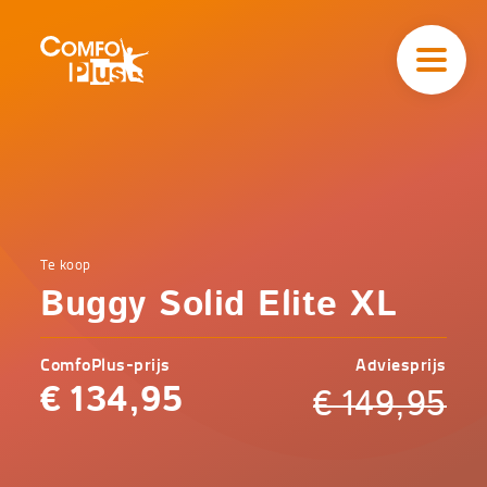
Hoofd
navigatie
ComfoPlus
-
Homepagina
Home
Te koop
Comfoplus
Catalogus
Buggy Solid Elite XL
-
Veilig
onderweg
Buggy
ComfoPlus-prijs
Adviesprijs
Solid
Elite
€
134,95
€
149,95
XL