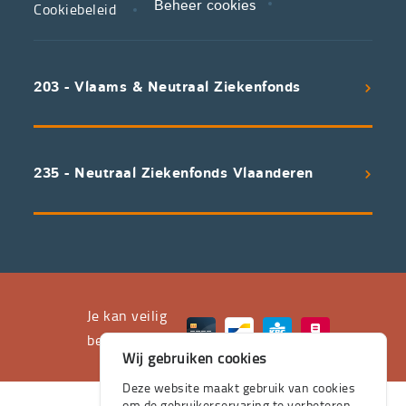
Cookiebeleid
Beheer cookies
We
koppelen
scherpe
203 - Vlaams & Neutraal Ziekenfonds
voorwaarden
aan
een
uitstekend
235 - Neutraal Ziekenfonds Vlaanderen
servicepakket
waarvan
professioneel
advies
en
het
Je kan veilig
leveren
betalen met
Wij gebruiken cookies
aan
huis
Deze website maakt gebruik van cookies
om de gebruikerservaring te verbeteren.