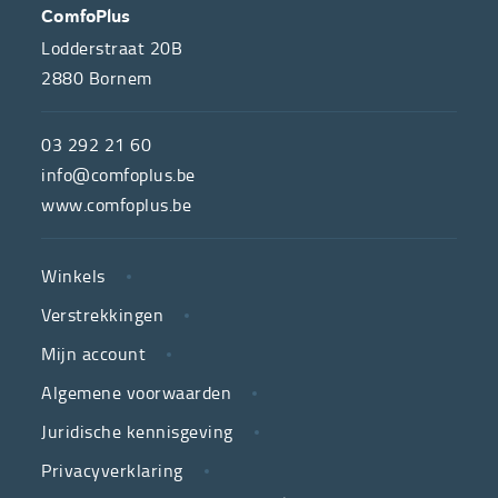
OVER
CONTACT
ComfoPlus
ONS
Lodderstraat 20B
2880
Bornem
ComfoPlus,
de
03 292 21 60
hulpmiddelenwinkel
info@comfoplus.be
van
www.comfoplus.be
de
NUTTIGE
Vlaamse
Winkels
LINKS
neutrale
Verstrekkingen
ziekenfondsen,
is
Mijn account
jouw
Algemene voorwaarden
partner
Juridische kennisgeving
in
zorg.
Privacyverklaring