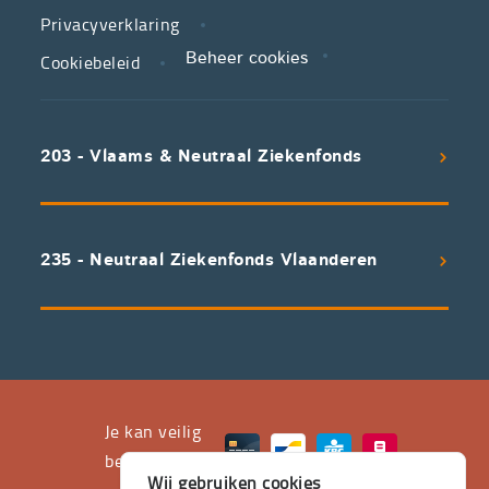
zorg.
Privacyverklaring
Cookiebeleid
Beheer cookies
We
koppelen
scherpe
203 - Vlaams & Neutraal Ziekenfonds
voorwaarden
aan
een
uitstekend
235 - Neutraal Ziekenfonds Vlaanderen
servicepakket
waarvan
professioneel
advies
en
het
Je kan veilig
leveren
betalen met
Wij gebruiken cookies
aan