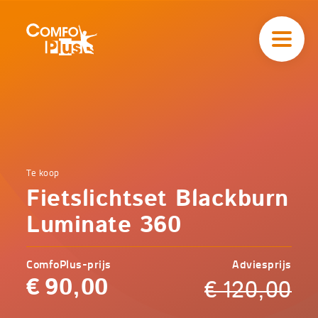
Hoofd
navigatie
ComfoPlus
-
Homepagina
Home
Te koop
Comfoplus
Catalogus
Fietslichtset Blackburn
-
Veilig
onderweg
Luminate 360
Fietslichtset
Blackburn
Luminate
ComfoPlus-prijs
Adviesprijs
360
€
90,00
€
120,00