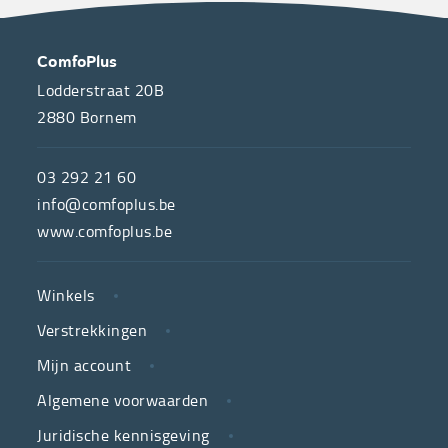
OVER
CONTACT
ComfoPlus
ONS
Lodderstraat 20B
2880
Bornem
ComfoPlus,
de
03 292 21 60
hulpmiddelenwinkel
info@comfoplus.be
van
www.comfoplus.be
de
NUTTIGE
Vlaamse
Winkels
LINKS
neutrale
Verstrekkingen
ziekenfondsen,
is
Mijn account
jouw
Algemene voorwaarden
partner
Juridische kennisgeving
in