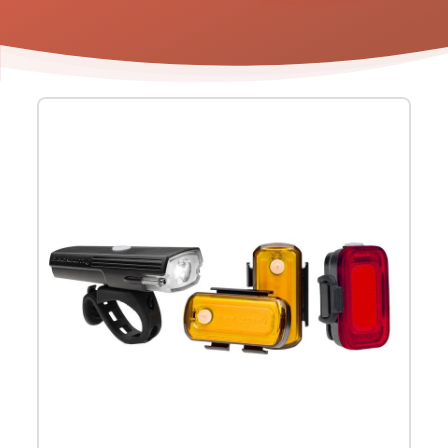
Product
informatie
-
Fietslichtset
Blackburn
Luminate
360