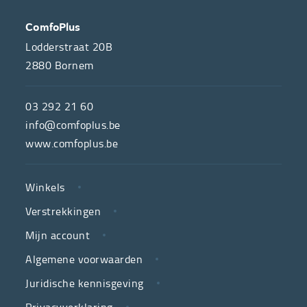
OVER
CONTACT
ComfoPlus
ONS
Lodderstraat 20B
2880
Bornem
ComfoPlus,
de
03 292 21 60
hulpmiddelenwinkel
info@comfoplus.be
van
www.comfoplus.be
de
NUTTIGE
Vlaamse
Winkels
LINKS
neutrale
Verstrekkingen
ziekenfondsen,
is
Mijn account
jouw
Algemene voorwaarden
partner
Juridische kennisgeving
in
zorg.
Privacyverklaring