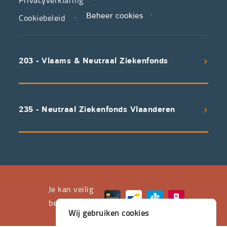
Cookiebeleid
Beheer cookies
We
koppelen
scherpe
203 - Vlaams & Neutraal Ziekenfonds
voorwaarden
aan
een
uitstekend
235 - Neutraal Ziekenfonds Vlaanderen
servicepakket
waarvan
professioneel
advies
en
het
Je kan veilig
leveren
betalen met
Wij gebruiken cookies
aan