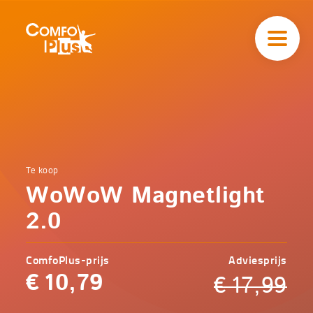
Hoofd
navigatie
ComfoPlus
-
Homepagina
Home
Te koop
Comfoplus
Catalogus
WoWoW Magnetlight
-
Veilig
onderweg
2.0
WoWoW
Magnetlight
2.0
ComfoPlus-prijs
Adviesprijs
€
10,79
€
17,99