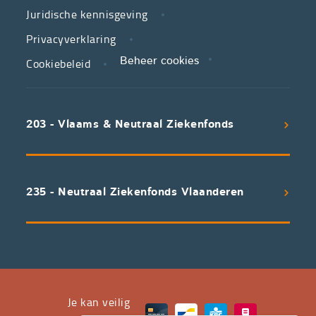
partner
Juridische kennisgeving
in
zorg.
Privacyverklaring
Cookiebeleid
Beheer cookies
We
koppelen
scherpe
203 - Vlaams & Neutraal Ziekenfonds
voorwaarden
aan
een
uitstekend
235 - Neutraal Ziekenfonds Vlaanderen
servicepakket
waarvan
professioneel
advies
en
het
Je kan veilig