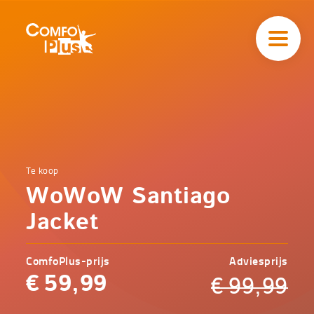
Hoofd
navigatie
ComfoPlus
-
Homepagina
Home
Te koop
Comfoplus
Catalogus
WoWoW Santiago
-
Veilig
onderweg
Jacket
WoWoW
Santiago
Jacket
ComfoPlus-prijs
Adviesprijs
€
59,99
€
99,99