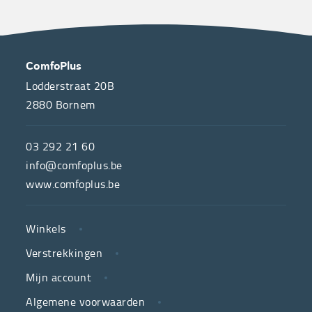
OVER
CONTACT
ComfoPlus
ONS
Lodderstraat 20B
2880
Bornem
ComfoPlus,
de
03 292 21 60
hulpmiddelenwinkel
info@comfoplus.be
van
www.comfoplus.be
de
NUTTIGE
Vlaamse
Winkels
LINKS
neutrale
Verstrekkingen
ziekenfondsen,
is
Mijn account
jouw
Algemene voorwaarden