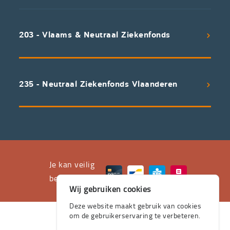
koppelen
scherpe
203 - Vlaams & Neutraal Ziekenfonds
voorwaarden
aan
een
uitstekend
235 - Neutraal Ziekenfonds Vlaanderen
servicepakket
waarvan
professioneel
advies
en
het
Je kan veilig
leveren
betalen met
Wij gebruiken cookies
aan
huis
Deze website maakt gebruik van cookies
om de gebruikerservaring te verbeteren.
de