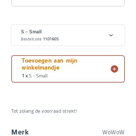
Varianten
S - Small
Bestelcode
110160S
€
9,99
S - Small
Bestelcode
110160S
€
5,99
Toevoegen aan mijn
winkelmandje
€
9,99
M - Medium
1 x
S - Small
Bestelcode
110160M
€
5,99
€
9,99
L - Large -
Uitverkocht!
Bestelcode
110160L
€
5,99
Tot zolang de voorraad strekt!
WoWoW
Merk