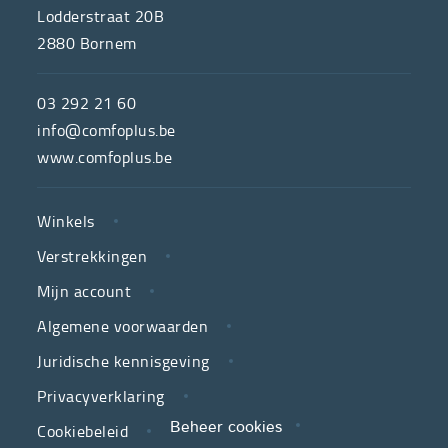
ONS
Lodderstraat 20B
2880
Bornem
ComfoPlus,
de
03 292 21 60
hulpmiddelenwinkel
info@comfoplus.be
van
www.comfoplus.be
de
NUTTIGE
Vlaamse
Winkels
LINKS
neutrale
Verstrekkingen
ziekenfondsen,
is
Mijn account
jouw
Algemene voorwaarden
partner
Juridische kennisgeving
in
zorg.
Privacyverklaring
Cookiebeleid
Beheer cookies
We