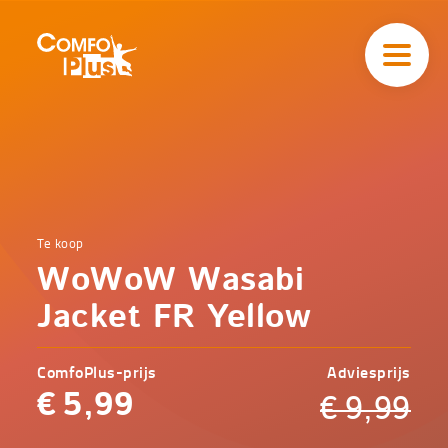
Hoofd
navigatie
ComfoPlus
-
Homepagina
Home
Te koop
Comfoplus
Catalogus
WoWoW Wasabi
-
Veilig
onderweg
Jacket FR Yellow
WoWoW
Wasabi
Jacket
ComfoPlus-prijs
Adviesprijs
FR
Yellow
€
5,99
€
9,99