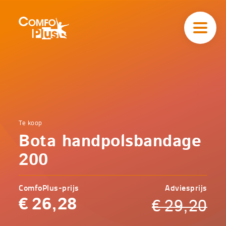
Hoofd
navigatie
ComfoPlus
-
Homepagina
Home
Te koop
Comfoplus
Catalogus
Bota handpolsbandage
-
Zorg
Bota
200
handpolsbandage
200
ComfoPlus-prijs
Adviesprijs
€
26,28
€
29,20