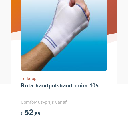
Te koop
Bota handpolsband duim 105
ComfoPlus-prijs vanaf
52
€
,65