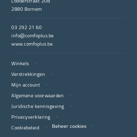
Lodderstraat 20B
2880
Bornem
ComfoPlus,
de
03 292 21 60
hulpmiddelenwinkel
info@comfoplus.be
van
www.comfoplus.be
de
NUTTIGE
Vlaamse
Winkels
LINKS
neutrale
Verstrekkingen
ziekenfondsen,
is
Mijn account
jouw
Algemene voorwaarden
partner
Juridische kennisgeving
in
zorg.
Privacyverklaring
Cookiebeleid
Beheer cookies
We