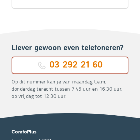
Liever gewoon even telefoneren?
03 292 21 60
Op dit nummer kan je van maandag t.e.m.
donderdag terecht tussen 7.45 uur en 16.30 uur,
op vrijdag tot 12.30 uur.
OVER
CONTACT
ComfoPlus
ONS