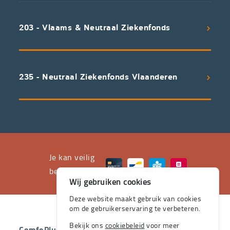
koppelen
scherpe
203 - Vlaams & Neutraal Ziekenfonds
voorwaarden
aan
een
uitstekend
235 - Neutraal Ziekenfonds Vlaanderen
servicepakket
waarvan
professioneel
advies
en
het
Je kan veilig
leveren
betalen met
Wij gebruiken cookies
aan
huis
Deze website maakt gebruik van cookies
om de gebruikerservaring te verbeteren.
de
stevige
Bekijk ons
cookiebeleid
voor meer
ComfoPlus
- 2026 - Alle rechten voorbehouden.