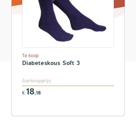
Te koop
Diabeteskous Soft 3
Aankoopprijs
18
€
,18