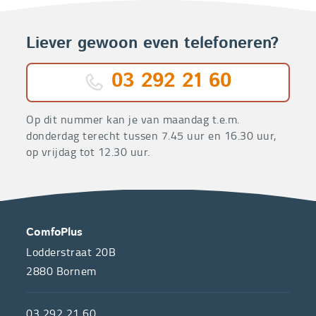
Liever gewoon even telefoneren?
03 292 21 60
Op dit nummer kan je van maandag t.e.m.
donderdag terecht tussen 7.45 uur en 16.30 uur,
op vrijdag tot 12.30 uur.
OVER
CONTACT
ComfoPlus
ONS
Lodderstraat 20B
2880
Bornem
ComfoPlus,
de
03 292 21 60