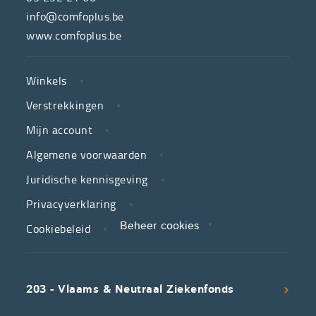
hulpmiddelenwinkel
info@comfoplus.be
van
www.comfoplus.be
de
NUTTIGE
Vlaamse
Winkels
LINKS
neutrale
Verstrekkingen
ziekenfondsen,
is
Mijn account
jouw
Algemene voorwaarden
partner
Juridische kennisgeving
in
zorg.
Privacyverklaring
Cookiebeleid
Beheer cookies
We
koppelen
scherpe
203 - Vlaams & Neutraal Ziekenfonds
voorwaarden
aan