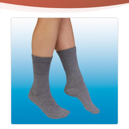
Product
informatie
-
Diabeteskous
Soft
5