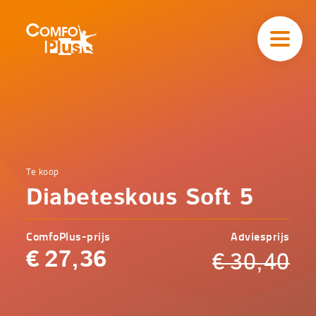
Hoofd
navigatie
ComfoPlus
-
Homepagina
Home
Te koop
Comfoplus
Catalogus
Diabeteskous Soft 5
-
Zorg
Diabeteskous
Soft 5
ComfoPlus-prijs
Adviesprijs
€
27,36
€
30,40