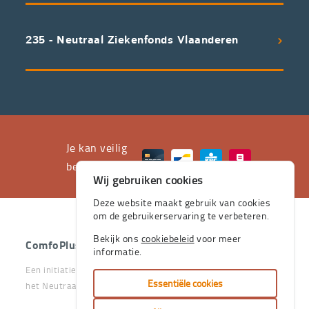
een
uitstekend
235 - Neutraal Ziekenfonds Vlaanderen
servicepakket
waarvan
professioneel
advies
en
het
Je kan veilig
leveren
betalen met
Wij gebruiken cookies
aan
huis
Deze website maakt gebruik van cookies
om de gebruikerservaring te verbeteren.
de
stevige
Bekijk ons
cookiebeleid
voor meer
ComfoPlus
- 2026 - Alle rechten voorbehouden.
informatie.
pijlers
Een initiatief van het Vlaams & Neutraal Ziekenfonds en van
zijn.
Essentiële cookies
het Neutraal Ziekenfonds Vlaanderen
Je