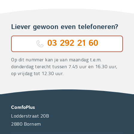
Liever gewoon even telefoneren?
03 292 21 60
Op dit nummer kan je van maandag t.e.m.
donderdag terecht tussen 7.45 uur en 16.30 uur,
op vrijdag tot 12.30 uur.
OVER
CONTACT
ComfoPlus
ONS
Lodderstraat 20B
2880
Bornem
ComfoPlus,