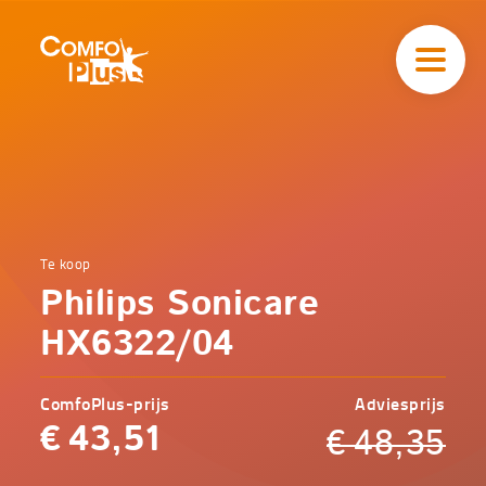
Hoofd
navigatie
ComfoPlus
-
Homepagina
Home
Te koop
Comfoplus
Catalogus
Philips Sonicare
-
Zorg
Philips
HX6322/04
Sonicare
HX6322/04
ComfoPlus-prijs
Adviesprijs
€
43,51
€
48,35