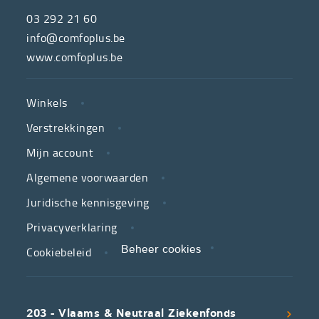
de
03 292 21 60
hulpmiddelenwinkel
info@comfoplus.be
van
www.comfoplus.be
de
NUTTIGE
Vlaamse
Winkels
LINKS
neutrale
Verstrekkingen
ziekenfondsen,
is
Mijn account
jouw
Algemene voorwaarden
partner
Juridische kennisgeving
in
zorg.
Privacyverklaring
Cookiebeleid
Beheer cookies
We
koppelen
scherpe
203 - Vlaams & Neutraal Ziekenfonds
voorwaarden