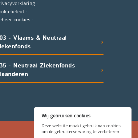
rivacyverklaring
ookiebeleid
eheer cookies
03 - Vlaams & Neutraal
iekenfonds
35 - Neutraal Ziekenfonds
laanderen
Wij gebruiken cookies
Deze website maakt gebruik van cookies
om de gebruikerservaring te verbeteren.