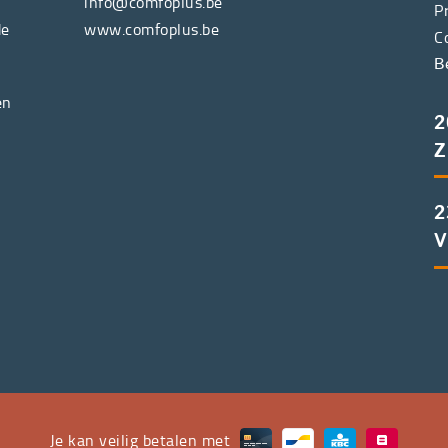
info@comfoplus.be
P
de
www.comfoplus.be
C
B
en
2
Z
2
V
Je kan veilig betalen met