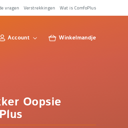
de vragen
Verstrekkingen
Wat is ComfoPlus
Account
Winkelmandje
lus
ker Oopsie
Plus