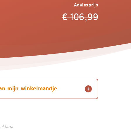
Adviesprijs
€
106,99
an mijn winkelmandje
hikbaar