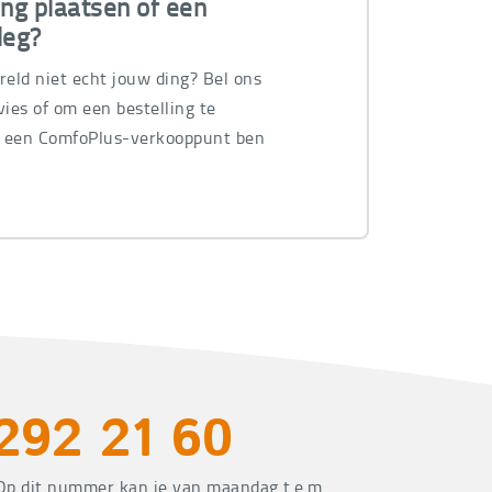
ing plaatsen of een
leg?
ereld niet echt jouw ding? Bel ons
ies of om een bestelling te
n een ComfoPlus-verkooppunt ben
.
292 21 60
Op dit nummer kan je van maandag t.e.m.