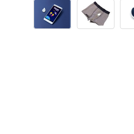
Oopsie
Heroes
Plus