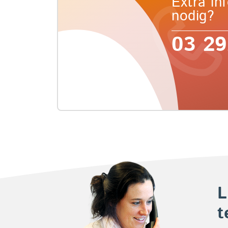
Extra in
nodig?
03 29
L
t