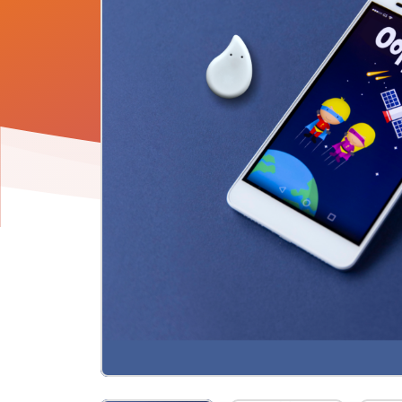
Product
informatie
-
Plaswekker