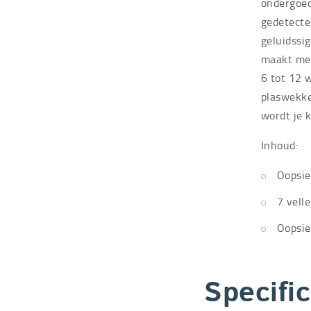
ondergoed
gedetecte
geluidssi
maakt met
6 tot 12 
plaswekker
wordt je 
Inhoud:
Oopsie
7 vell
Oopsie
Specific