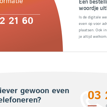
Een bestell
formatie
woordje uit
Is de digitale w
2 21 60
even op voor adv
plaatsen. Ook i
je altijd welkom
iever gewoon even
03 
elefoneren?