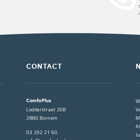
CONTACT
W
ComfoPlus
Lodderstraat 20B
V
2880
Bornem
M
A
03 292 21 60
J