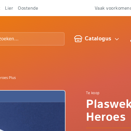
t
Lier
Oostende
Vaak voorkomen
Over
ons
Catalogus
roes Plus
Te koop
Comfop
Plaswek
-
Heroes 