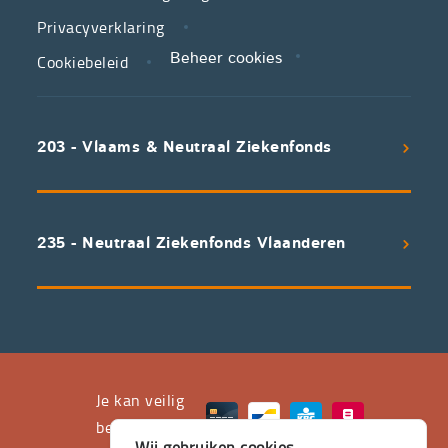
zorg.
Privacyverklaring
Cookiebeleid
Beheer cookies
We
koppelen
scherpe
203 - Vlaams & Neutraal Ziekenfonds
voorwaarden
aan
een
uitstekend
235 - Neutraal Ziekenfonds Vlaanderen
servicepakket
waarvan
professioneel
advies
en
het
Je kan veilig
leveren
betalen met
Wij gebruiken cookies