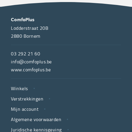
OVER
CONTACT
ComfoPlus
ONS
Lodderstraat 20B
2880
Bornem
ComfoPlus,
de
03 292 21 60
hulpmiddelenwinkel
info@comfoplus.be
van
www.comfoplus.be
de
NUTTIGE
Vlaamse
Winkels
LINKS
neutrale
Verstrekkingen
ziekenfondsen,
is
Mijn account
jouw
Algemene voorwaarden
partner
Juridische kennisgeving
in