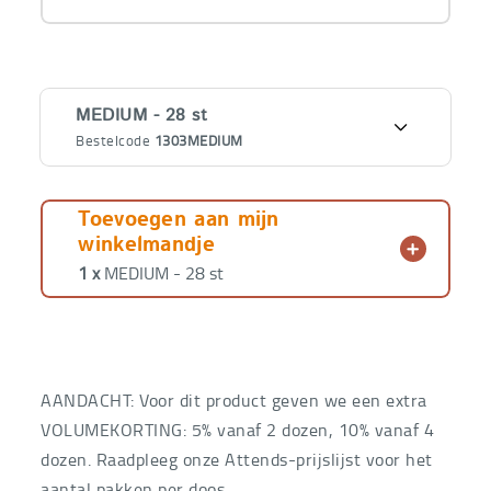
Varianten
MEDIUM - 28 st
Bestelcode
1303MEDIUM
€
29,43
MEDIUM - 28 st
Bestelcode
1303MEDIUM
€
20,60
Toevoegen aan mijn
winkelmandje
€
35,57
LARGE - 28 st
1 x
MEDIUM - 28 st
Bestelcode
1303LARGE
€
24,90
AANDACHT: Voor dit product geven we een extra
VOLUMEKORTING: 5% vanaf 2 dozen, 10% vanaf 4
dozen. Raadpleeg onze Attends-prijslijst voor het
aantal pakken per doos.