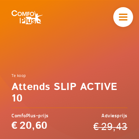
Hoofd
navigatie
ComfoPlus
-
Homepagina
Home
Te koop
Comfoplus
Catalogus
Attends SLIP ACTIVE
-
Incontinentie
Attends
10
SLIP
ACTIVE
10
ComfoPlus-prijs
Adviesprijs
€
20,60
€
29,43